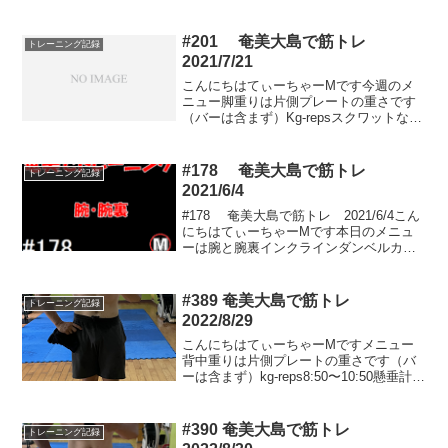
グメニューをご紹介しますみなさん定期
的にトレーニングしていますか？私は運
よく、周りの環境にも恵まれそして仕組
#201 奄美大島で筋トレ
トレーニング記録
みを作ること...
2021/7/21
こんにちはてぃーちゃーMです今週のメ
ニュー脚重りは片側プレートの重さです
（バーは含まず）Kg-repsスクワットな
し-1010-620-1030-1030-1040-520-10プレ
ス3-154-125-106-10エクステ24-1048-...
#178 奄美大島で筋トレ
トレーニング記録
2021/6/4
#178 奄美大島で筋トレ 2021/6/4こん
にちはてぃーちゃーMです本日のメニュ
ーは腕と腕裏インクラインダンベルカー
ル→ダンベル裏10-15→1510-15→1512.5-
12→1212.5-12→12ストレートなし-152.5-
15...
#389 奄美大島で筋トレ
トレーニング記録
2022/8/29
こんにちはてぃーちゃーMですメニュー
背中重りは片側プレートの重さです（バ
ーは含まず）kg-reps8:50〜10:50懸垂計
30rep以上10+5下ろすだけ9+5下ろすだけ
7+5下ろすだけ5.5+5下ろすだけ4.5+5下
ろすだけ懸垂パラレル...
#390 奄美大島で筋トレ
トレーニング記録