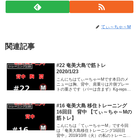
てぃ～ちゃ～M
関連記事
#22 奄美大島で筋トレ
トレーニング記録
2020/1/23
こんにちはてぃーちゃーMです本日のメ
ニューは胸、背中、肩重りは片側プレー
トの重さです（バーは含まず）Kg-repsダ
ンベルフライ17.5kg×20レップ
20kg×2022.5kg×2025kg×1227.5kg×930kg
×6インクラインベ...
#16 奄美大島 移住トレーニング
トレーニング記録
16回目 背中 【てぃ～ちゃ～Mの
筋トレ】
こんにちは「てぃーちゃーM」です今回
は「奄美大島移住トレーニング16回目
背中」2019/10/8（火）の私のトレーニン