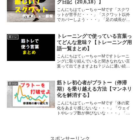
グ日記（20,6,18）】
こんにちはてぃーちゃーMです「スクワ
ットが苦手だ・・・」「スクワット以外
でカバーしよう・・・」「足の成長が弱
い・・・」スクワットは難しい種目です
よね？私もずっとスクワットには悩まさ
れ続けていますスクワットですが、基本
トレーニングで使っている言葉っ
筋トレ
は他の部位と同じですなぜ...
てどんな意味？【トレーニング用
語一覧まとめ】
こんにちはてぃーちゃーMですトレーニ
ングに取り組んでいると聞きなれない言
葉って出てきますよね？ジムに通い続け
て10数年筋トレにキチンと取り組み始め
て1年目で私もいろいろと知った言葉も出
てきたのでまとめてみました参考になれ
筋トレ初心者がプラトー（停滞
筋トレ
ば幸いですトレーニン...
期）を乗り越える方法【マンネリ
化を解消する】
こんにちはてぃーちゃーMです「体の変
化をあまり感じないな・・・」「ウェイ
トやレップ数が伸びないな・・・」「ジ
ムへ行かなくてもいいかな・・・」一つ
でもそう思う事があるならあなたは「プ
ラトー」かもしれません「プラトー」と
は停滞期のことトレーニン...
スポンサーリンク