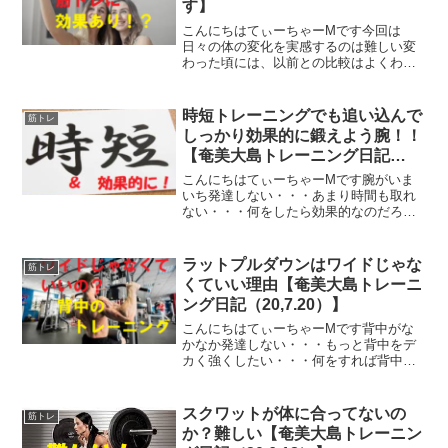
す】
こんにちはてぃーちゃーMです今回は
日々の体の変化を実感するのは難しい変
わった頃には、以前との比較はよくわか
らない体重を見て一喜一憂するのもイヤ
だというあなたにおススメするのが【自
撮り】ですナルシストみたいでイヤ自慢
時短トレーニングでも追い込んで
筋トレ
みたいでイヤと否定的にとら...
しっかり効果的に鍛えよう腕！！
【奄美大島トレーニング日記
（20,7.17）】
こんにちはてぃーちゃーMです腕がいま
いち発達しない・・・あまり時間も取れ
ない・・・何をしたら効果的なのだろ
う・・・腕のトレーニングは試行錯誤の
連続です腕のトレーニング日を作ってい
るあなたも【効果的】で【時間短縮】が
ラットプルダウンはワイドじゃな
筋トレ
できる方が良いですよね？今...
くていい理由【奄美大島トレーニ
ング日記（20,7.20）】
こんにちはてぃーちゃーMです背中がな
かなか発達しない・・・もっと背中をデ
カく強くしたい・・・何をすれば背中に
効くのかな・・・そういった疑問を解決
しますそもそも背中はたくさんの筋肉で
構成されていますたくさんあって何をし
スクワットが体に合ってないの
筋トレ
たらいいかよくわかりませ...
か？難しい【奄美大島トレーニン