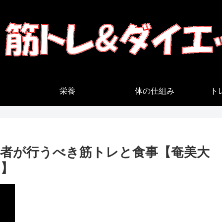
栄養
体の仕組み
ト
者が行うべき筋トレと食事【奄美大
）】