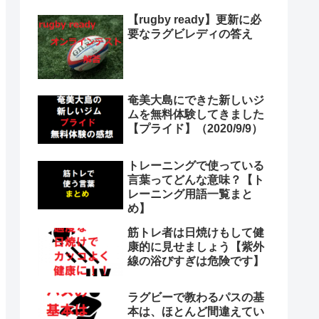
【rugby ready】更新に必
要なラグビレディの答え
奄美大島にできた新しいジ
ムを無料体験してきました
【プライド】（2020/9/9）
トレーニングで使っている
言葉ってどんな意味？【ト
レーニング用語一覧まと
め】
筋トレ者は日焼けもして健
康的に見せましょう【紫外
線の浴びすぎは危険です】
ラグビーで教わるパスの基
本は、ほとんど間違えてい