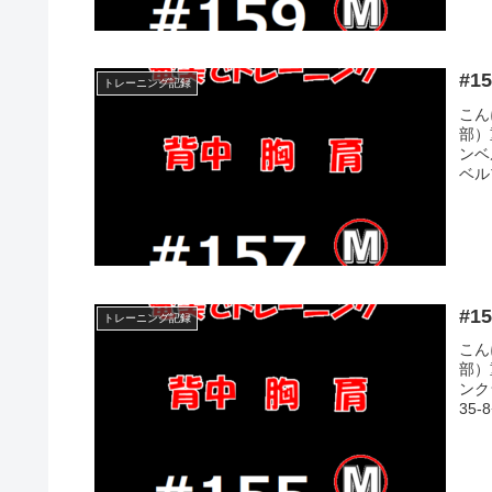
トレーニング記録
こん
部）
ンベル
ベル
トレーニング記録
こん
部）
ンク
35-