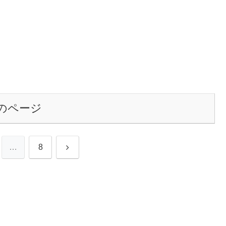
のページ
次
…
8
へ