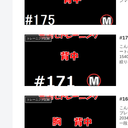
ンマー
トレーニング記録
こん
ート
154
絞り
トレーニング記録
こん
プレ
203
一段ニ