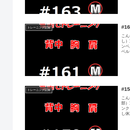
トレーニング記録
こん
し）
ンベル
ベル
トレーニング記録
こん
部）
ンク
し休憩