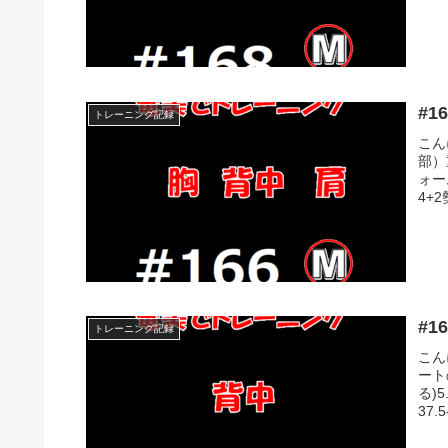
トレーニング記録
こん
部）
ォーム
4+2
トレーニング記録
こん
ート
る)5
37.5