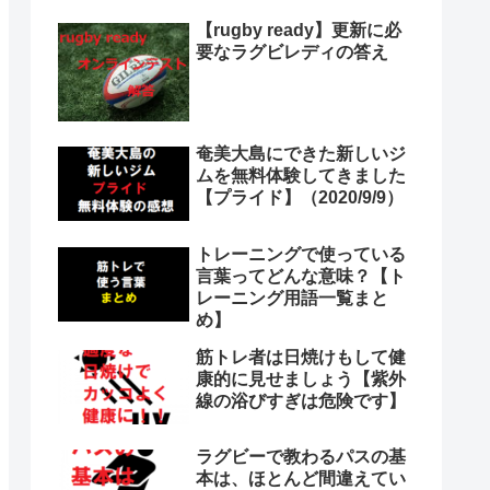
【rugby ready】更新に必
要なラグビレディの答え
奄美大島にできた新しいジ
ムを無料体験してきました
【プライド】（2020/9/9）
トレーニングで使っている
言葉ってどんな意味？【ト
レーニング用語一覧まと
め】
筋トレ者は日焼けもして健
康的に見せましょう【紫外
線の浴びすぎは危険です】
ラグビーで教わるパスの基
本は、ほとんど間違えてい